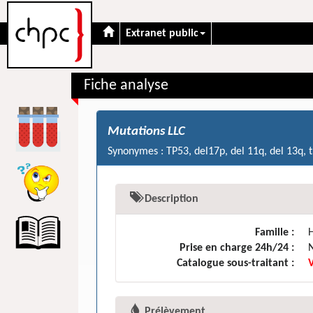
Extranet public
Fiche analyse
Mutations LLC
Synonymes : TP53, del17p, del 11q, del 13q, 
Description
Famille :
Prise en charge 24h/24 :
Catalogue sous-traitant :
Prélèvement