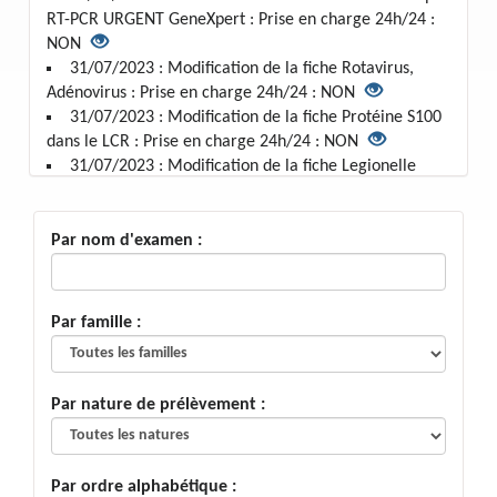
RT-PCR URGENT GeneXpert : Prise en charge 24h/24 :
NON
31/07/2023 : Modification de la fiche Rotavirus,
Adénovirus : Prise en charge 24h/24 : NON
31/07/2023 : Modification de la fiche Protéine S100
dans le LCR : Prise en charge 24h/24 : NON
31/07/2023 : Modification de la fiche Legionelle
Antigène urinaire : Prise en charge 24h/24 : NON
31/07/2023 : Modification de la fiche LDH PLEURAL :
Prise en charge 24h/24 : NON
Par nom d'examen :
31/07/2023 : Modification de la fiche LDH ascite :
Prise en charge 24h/24 : NON
31/07/2023 : Modification de la fiche LDH : Prise en
Par famille :
charge 24h/24 : NON
31/07/2023 : Modification de la fiche HEMOCULTURE
sur cathéter : Prise en charge 24h/24 : NON
Par nature de prélèvement :
31/07/2023 : Modification de la fiche HEMOCULTURE
Pédiatrique : Prise en charge 24h/24 : NON
31/07/2023 : Modification de la fiche HEMOCULTURE
Pédiatrique : Prise en charge 24h/24 : NON
Par ordre alphabétique :